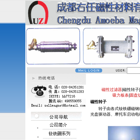
磁性过滤器
|磁性转子|
吸力板条
|
圆盘
磁性转子
转子由各式钕铁硼磁钢或
光盘驱动器、摩托车启动电