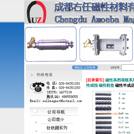
[目录索引]
磁性高档项链系
性戒指
磁性鞋垫
磁性半成