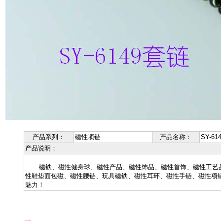
产品系列：
磁性项链
产品名称：
SY-6
产品说明：
磁铁、磁性健身球、磁性产品、磁性饰品、磁性首饰、磁性工艺品
性鞋垫面包磁、磁性腰链、玩具磁铁、磁性耳环、磁性手链、磁性项
魅力！