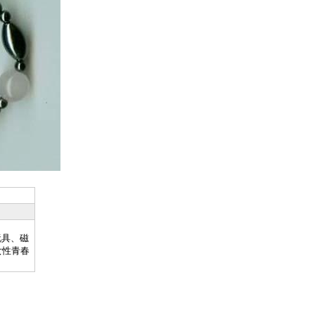
玩具、磁
女性青春