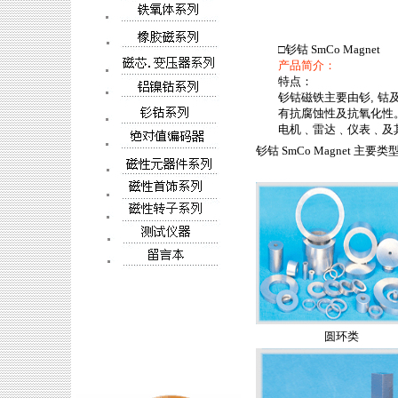
□
钐钴 SmCo Magnet
产品简介：
特点：
钐钴磁铁主要由钐, 钴
有抗腐蚀性及抗氧化性
电机﹑雷达﹑仪表﹑及
钐钴 SmCo Magnet
主要类
圆环类